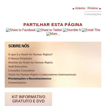
Anterior
Próximo
Comendações
PARTILHAR ESTA PÁGINA
SOBRE NÓS
O que é a Youth for Human Rights?
O Nosso Propósito
História da Youth for Human Rights
Staff Executivo
Conselho Consultivo
Youth for Human Rights Colaboradores Internacionais
Proclamações e Reconhecimentos
Comendações
KIT INFORMATIVO
GRATUITO E DVD