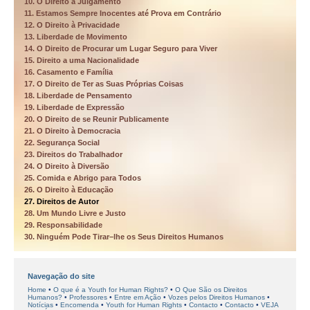
10. O Direito a Julgamento
11. Estamos Sempre Inocentes até Prova em Contrário
12. O Direito à Privacidade
13. Liberdade de Movimento
14. O Direito de Procurar um Lugar Seguro para Viver
15. Direito a uma Nacionalidade
16. Casamento e Família
17. O Direito de Ter as Suas Próprias Coisas
18. Liberdade de Pensamento
19. Liberdade de Expressão
20. O Direito de se Reunir Publicamente
21. O Direito à Democracia
22. Segurança Social
23. Direitos do Trabalhador
24. O Direito à Diversão
25. Comida e Abrigo para Todos
26. O Direito à Educação
27. Direitos de Autor
28. Um Mundo Livre e Justo
29. Responsabilidade
30. Ninguém Pode Tirar–lhe os Seus Direitos Humanos
Navegação do site
Home
O que é a Youth for Human Rights?
O Que São os Direitos
Humanos?
Professores
Entre em Ação
Vozes pelos Direitos Humanos
Notícias
Encomenda
Youth for Human Rights
Contacto
Contacto
VEJA