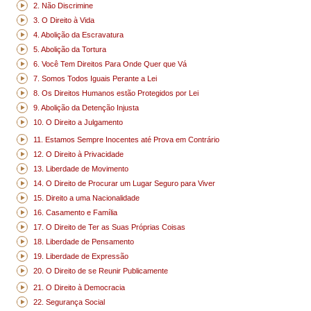
2. Não Discrimine
3. O Direito à Vida
4. Abolição da Escravatura
5. Abolição da Tortura
6. Você Tem Direitos Para Onde Quer que Vá
7. Somos Todos Iguais Perante a Lei
8. Os Direitos Humanos estão Protegidos por Lei
9. Abolição da Detenção Injusta
10. O Direito a Julgamento
11. Estamos Sempre Inocentes até Prova em Contrário
12. O Direito à Privacidade
13. Liberdade de Movimento
14. O Direito de Procurar um Lugar Seguro para Viver
15. Direito a uma Nacionalidade
16. Casamento e Família
17. O Direito de Ter as Suas Próprias Coisas
18. Liberdade de Pensamento
19. Liberdade de Expressão
20. O Direito de se Reunir Publicamente
21. O Direito à Democracia
22. Segurança Social