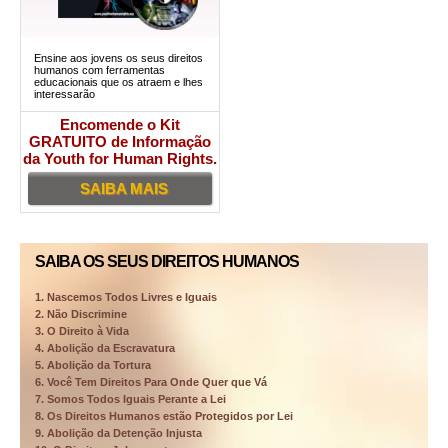
Ensine aos jovens os seus direitos
humanos com ferramentas
educacionais que os atraem e lhes
interessarão
Encomende o Kit
GRATUITO de Informação
da Youth for Human Rights.
SAIBA MAIS
SAIBA OS SEUS DIREITOS HUMANOS
1. Nascemos Todos Livres e Iguais
2. Não Discrimine
3. O Direito à Vida
4. Abolição da Escravatura
5. Abolição da Tortura
6. Você Tem Direitos Para Onde Quer que Vá
7. Somos Todos Iguais Perante a Lei
8. Os Direitos Humanos estão Protegidos por Lei
9. Abolição da Detenção Injusta