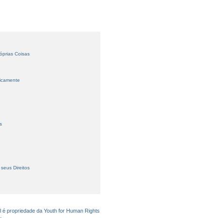
óprias Coisas
licamente
s
seus Direitos
l é propriedade da Youth for Human Rights