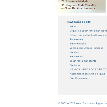
29. Responsabilidade
30. Ninguém Pode Tirar–lhe
os Seus Direitos Humanos
Navegação do site
Home
O que é a Youth for Human Right
O Que São os Direitos Humanos
Professores
Entre em Ação
Vozes pelos Direitos Humanos
Notícias
Encomenda
Youth for Human Rights
Contacto
VEJA OS VÍDEOS DOS DIREIT
Nascemos Todos Livres e Iguais
Não Descriminar
© 2002—2026 Youth for Human Rights Inter