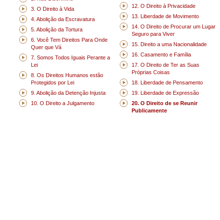
12. O Direito à Privacidade
3. O Direito à Vida
13. Liberdade de Movimento
4. Abolição da Escravatura
14. O Direito de Procurar um Lugar
5. Abolição da Tortura
Seguro para Viver
6. Você Tem Direitos Para Onde
15. Direito a uma Nacionalidade
Quer que Vá
16. Casamento e Família
7. Somos Todos Iguais Perante a
Lei
17. O Direito de Ter as Suas
Próprias Coisas
8. Os Direitos Humanos estão
Protegidos por Lei
18. Liberdade de Pensamento
9. Abolição da Detenção Injusta
19. Liberdade de Expressão
10. O Direito a Julgamento
20. O Direito de se Reunir
Publicamente