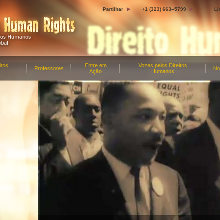
Partilhar
+1 (323) 663–5799
Lí
itos
Entre em
Vozes pelos Direitos
Professores
No
Ação
Humanos