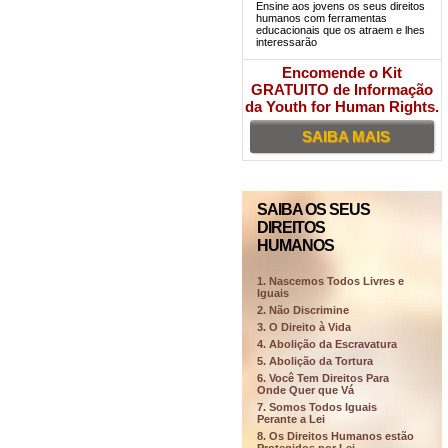
Ensine aos jovens os seus direitos
humanos com ferramentas
educacionais que os atraem e lhes
interessarão
Encomende o Kit
GRATUITO de Informação
da Youth for Human Rights.
SAIBA MAIS
SAIBA OS SEUS
DIREITOS
HUMANOS
1. Nascemos Todos Livres e
Iguais
2. Não Discrimine
3. O Direito à Vida
4. Abolição da Escravatura
5. Abolição da Tortura
6. Você Tem Direitos Para
Onde Quer que Vá
7. Somos Todos Iguais
Perante a Lei
8. Os Direitos Humanos estão