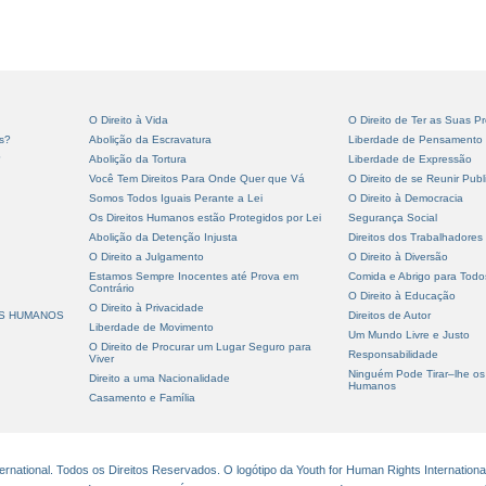
O Direito à Vida
O Direito de Ter as Suas Pr
s?
Abolição da Escravatura
Liberdade de Pensamento
?
Abolição da Tortura
Liberdade de Expressão
Você Tem Direitos Para Onde Quer que Vá
O Direito de se Reunir Pub
Somos Todos Iguais Perante a Lei
O Direito à Democracia
Os Direitos Humanos estão Protegidos por Lei
Segurança Social
Abolição da Detenção Injusta
Direitos dos Trabalhadores
O Direito a Julgamento
O Direito à Diversão
Estamos Sempre Inocentes até Prova em
Comida e Abrigo para Todo
Contrário
O Direito à Educação
O Direito à Privacidade
OS HUMANOS
Direitos de Autor
Liberdade de Movimento
Um Mundo Livre e Justo
O Direito de Procurar um Lugar Seguro para
Responsabilidade
Viver
Ninguém Pode Tirar–lhe os 
Direito a uma Nacionalidade
Humanos
Casamento e Família
national. Todos os Direitos Reservados. O logótipo da Youth for Human Rights Internationa