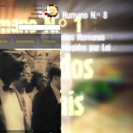
ngua
Unidos
pelos
Direitos
Humanos
PROCURA
tícias
Encomenda
Contacto