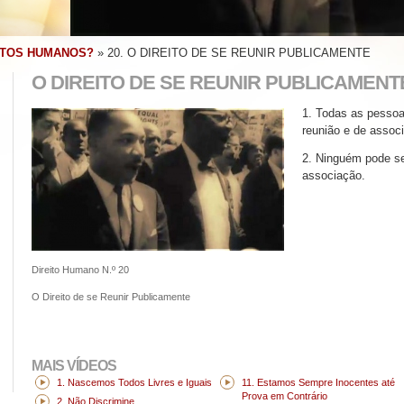
ITOS HUMANOS?
»
20. O DIREITO DE SE REUNIR PUBLICAMENTE
O DIREITO DE SE REUNIR PUBLICAMENT
1. Todas as pessoas
reunião e de associ
2. Ninguém pode se
associação.
Direito Humano N.º 20
O Direito de se Reunir Publicamente
MAIS VÍDEOS
1. Nascemos Todos Livres e Iguais
11. Estamos Sempre Inocentes até
Prova em Contrário
2. Não Discrimine