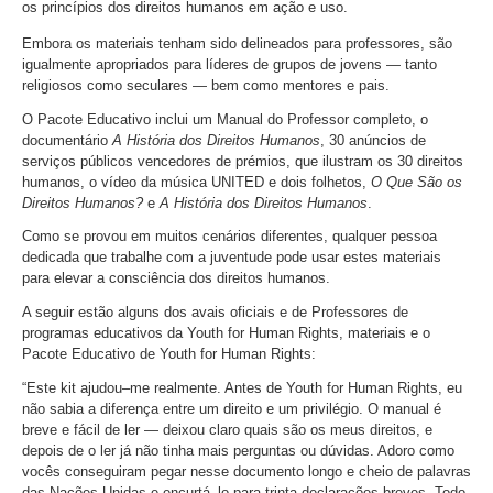
os princípios dos direitos humanos em ação e uso.
Embora os materiais tenham sido delineados para professores, são
igualmente apropriados para líderes de grupos de jovens — tanto
religiosos como seculares — bem como mentores e pais.
O Pacote Educativo inclui um Manual do Professor completo, o
documentário
A História dos Direitos Humanos
, 30 anúncios de
serviços públicos vencedores de prémios, que ilustram os 30 direitos
humanos, o vídeo da música UNITED e dois folhetos,
O Que São os
Direitos Humanos?
e
A História dos Direitos Humanos
.
Como se provou em muitos cenários diferentes, qualquer pessoa
dedicada que trabalhe com a juventude pode usar estes materiais
para elevar a consciência dos direitos humanos.
A seguir estão alguns dos avais oficiais e de Professores de
programas educativos da Youth for Human Rights, materiais e o
Pacote Educativo de Youth for Human Rights:
“Este kit ajudou–me realmente. Antes de Youth for Human Rights, eu
não sabia a diferença entre um direito e um privilégio. O manual é
breve e fácil de ler — deixou claro quais são os meus direitos, e
depois de o ler já não tinha mais perguntas ou dúvidas. Adoro como
vocês conseguiram pegar nesse documento longo e cheio de palavras
das Nações Unidas e encurtá–lo para trinta declarações breves. Todo