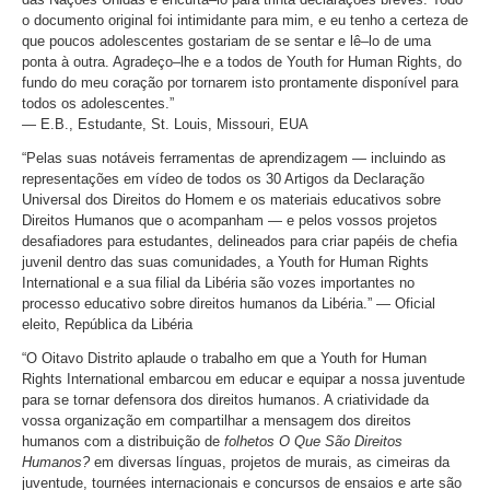
o documento original foi intimidante para mim, e eu tenho a certeza de
que poucos adolescentes gostariam de se sentar e lê–lo de uma
ponta à outra. Agradeço–lhe e a todos de Youth for Human Rights, do
fundo do meu coração por tornarem isto prontamente disponível para
todos os adolescentes.”
— E.B., Estudante, St. Louis, Missouri, EUA
“Pelas suas notáveis ferramentas de aprendizagem — incluindo as
representações em vídeo de todos os 30 Artigos da Declaração
Universal dos Direitos do Homem e os materiais educativos sobre
Direitos Humanos que o acompanham — e pelos vossos projetos
desafiadores para estudantes, delineados para criar papéis de chefia
juvenil dentro das suas comunidades, a Youth for Human Rights
International e a sua filial da Libéria são vozes importantes no
processo educativo sobre direitos humanos da Libéria.” — Oficial
eleito, República da Libéria
“O Oitavo Distrito aplaude o trabalho em que a Youth for Human
Rights International embarcou em educar e equipar a nossa juventude
para se tornar defensora dos direitos humanos. A criatividade da
vossa organização em compartilhar a mensagem dos direitos
humanos com a distribuição de
folhetos O Que São Direitos
Humanos?
em diversas línguas, projetos de murais, as cimeiras da
juventude, tournées internacionais e concursos de ensaios e arte são