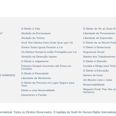
O Direito à Vida
O Direito de Ter as Suas Pr
s?
Abolição da Escravatura
Liberdade de Pensamento
?
Abolição da Tortura
Liberdade de Expressão
Você Tem Direitos Para Onde Quer que Vá
O Direito de se Reunir Pub
Somos Todos Iguais Perante a Lei
O Direito à Democracia
Os Direitos Humanos estão Protegidos por Lei
Segurança Social
Abolição da Detenção Injusta
Direitos dos Trabalhadores
O Direito a Julgamento
O Direito à Diversão
Estamos Sempre Inocentes até Prova em
Comida e Abrigo para Todo
Contrário
O Direito à Educação
O Direito à Privacidade
OS HUMANOS
Direitos de Autor
Liberdade de Movimento
Um Mundo Livre e Justo
O Direito de Procurar um Lugar Seguro para
Responsabilidade
Viver
Ninguém Pode Tirar–lhe os 
Direito a uma Nacionalidade
Humanos
Casamento e Família
national. Todos os Direitos Reservados. O logótipo da Youth for Human Rights Internationa