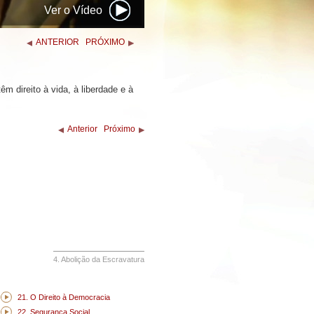
Ver o Vídeo
ANTERIOR
PRÓXIMO
m direito à vida, à liberdade e à
Anterior
Próximo
4. Abolição da Escravatura
21. O Direito à Democracia
22. Segurança Social