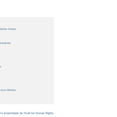
óprias Coisas
licamente
s
seus Direitos
l é propriedade da Youth for Human Rights