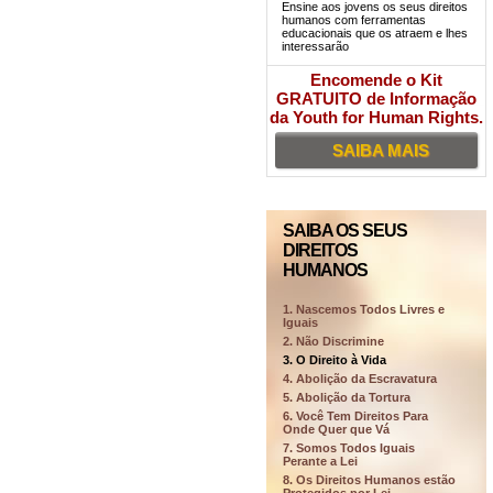
Ensine aos jovens os seus direitos
humanos com ferramentas
educacionais que os atraem e lhes
interessarão
Encomende o Kit
GRATUITO de Informação
da Youth for Human Rights.
SAIBA MAIS
SAIBA OS SEUS
DIREITOS
HUMANOS
1. Nascemos Todos Livres e
Iguais
2. Não Discrimine
3. O Direito à Vida
4. Abolição da Escravatura
5. Abolição da Tortura
6. Você Tem Direitos Para
Onde Quer que Vá
7. Somos Todos Iguais
Perante a Lei
8. Os Direitos Humanos estão