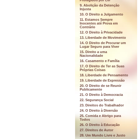
Protegidos por Lei
9. Abolição da Detenção
Injusta
10. O Direito a Julgamento
11. Estamos Sempre
Inocentes até Prova em
Contrário
12. O Direito à Privacidade
13. Liberdade de Movimento
14. O Direito de Procurar um
Lugar Seguro para Viver
15. Direito a uma
Nacionalidade
16. Casamento e Família
17. O Direito de Ter as Suas
Próprias Coisas
18. Liberdade de Pensamento
19. Liberdade de Expressão
20. O Direito de se Reunir
Publicamente
21. O Direito à Democracia
22. Segurança Social
23. Direitos do Trabalhador
24. O Direito à Diversão
25. Comida e Abrigo para
Todos
26. O Direito à Educação
27. Direitos de Autor
28. Um Mundo Livre e Justo