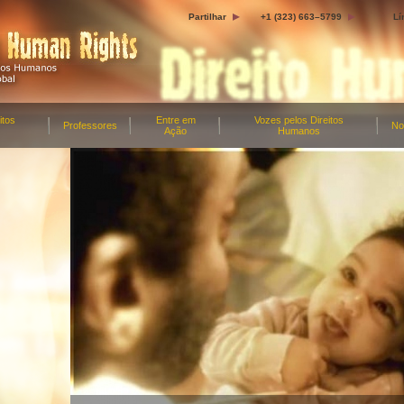
Partilhar
+1 (323) 663–5799
Lí
itos
Entre em
Vozes pelos Direitos
Professores
No
Ação
Humanos