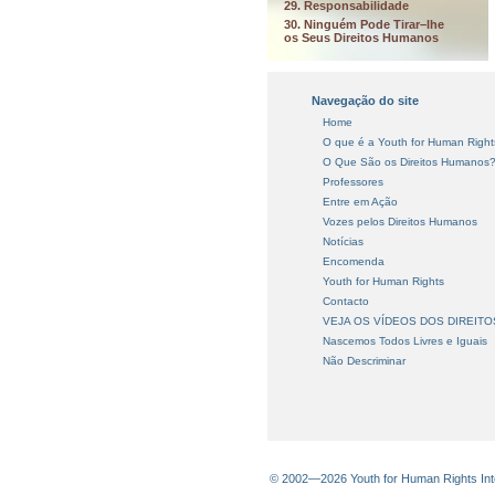
29. Responsabilidade
30. Ninguém Pode Tirar–lhe
os Seus Direitos Humanos
Navegação do site
Home
O que é a Youth for Human Right
O Que São os Direitos Humanos
Professores
Entre em Ação
Vozes pelos Direitos Humanos
Notícias
Encomenda
Youth for Human Rights
Contacto
VEJA OS VÍDEOS DOS DIREIT
Nascemos Todos Livres e Iguais
Não Descriminar
© 2002—2026 Youth for Human Rights Inter