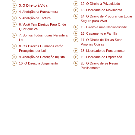
12. O Direito à Privacidade
3. O Direito à Vida
13. Liberdade de Movimento
4. Abolição da Escravatura
14. O Direito de Procurar um Lugar
5. Abolição da Tortura
Seguro para Viver
6. Você Tem Direitos Para Onde
15. Direito a uma Nacionalidade
Quer que Vá
16. Casamento e Família
7. Somos Todos Iguais Perante a
Lei
17. O Direito de Ter as Suas
Próprias Coisas
8. Os Direitos Humanos estão
Protegidos por Lei
18. Liberdade de Pensamento
9. Abolição da Detenção Injusta
19. Liberdade de Expressão
10. O Direito a Julgamento
20. O Direito de se Reunir
Publicamente