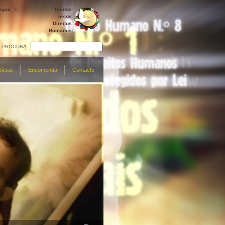
ngua
Unidos
pelos
Direitos
Humanos
PROCURA
tícias
Encomenda
Contacto