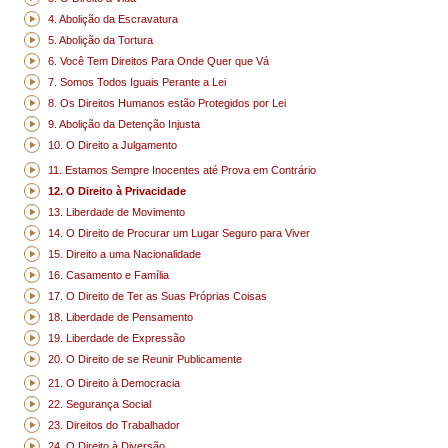
4. Abolição da Escravatura
5. Abolição da Tortura
6. Você Tem Direitos Para Onde Quer que Vá
7. Somos Todos Iguais Perante a Lei
8. Os Direitos Humanos estão Protegidos por Lei
9. Abolição da Detenção Injusta
10. O Direito a Julgamento
11. Estamos Sempre Inocentes até Prova em Contrário
12. O Direito à Privacidade
13. Liberdade de Movimento
14. O Direito de Procurar um Lugar Seguro para Viver
15. Direito a uma Nacionalidade
16. Casamento e Família
17. O Direito de Ter as Suas Próprias Coisas
18. Liberdade de Pensamento
19. Liberdade de Expressão
20. O Direito de se Reunir Publicamente
21. O Direito à Democracia
22. Segurança Social
23. Direitos do Trabalhador
24. O Direito à Diversão