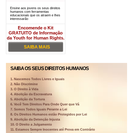
Ensine aos jovens os seus direitos
humanos com ferramentas
educacionais que os atraem e lhes
interessarão
Encomende o Kit
GRATUITO de Informação
da Youth for Human Rights.
SAIBA MAIS
SAIBA OS SEUS DIREITOS HUMANOS
1. Nascemos Todos Livres e Iguais
2. Não Discrimine
3. O Direito à Vida
4. Abolição da Escravatura
5. Abolição da Tortura
6. Você Tem Direitos Para Onde Quer que Vá
7. Somos Todos Iguais Perante a Lei
8. Os Direitos Humanos estão Protegidos por Lei
9. Abolição da Detenção Injusta
10. O Direito a Julgamento
11. Estamos Sempre Inocentes até Prova em Contrário