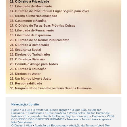
12. O Direito à Privacidade
13. Liberdade de Movimento
14. O Direito de Procurar um Lugar Seguro para Viver
15. Direito a uma Nacionalidade
16. Casamento e Família
17. O Direito de Ter as Suas Próprias Coisas
18. Liberdade de Pensamento
19. Liberdade de Expressão
20. O Direito de se Reunir Publicamente
21. O Direito à Democracia
22. Segurança Social
23. Direitos do Trabalhador
24. O Direito à Diversão
25. Comida e Abrigo para Todos
26. O Direito à Educação
27. Direitos de Autor
28. Um Mundo Livre e Justo
29. Responsabilidade
30. Ninguém Pode Tirar–lhe os Seus Direitos Humanos
Navegação do site
Home
O que é a Youth for Human Rights?
O Que São os Direitos
Humanos?
Professores
Entre em Ação
Vozes pelos Direitos Humanos
Notícias
Encomenda
Youth for Human Rights
Contacto
Contacto
VEJA
OS VÍDEOS DOS DIREITOS HUMANOS
Nascemos Todos Livres e Iguais
Não Descriminar
O Direito à Vida
Abolição da Escravatura
Abolição da Tortura
Você Tem