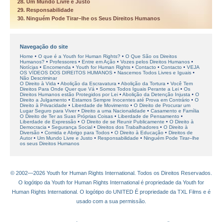
28. Um Mundo Livre e Justo
29. Responsabilidade
30. Ninguém Pode Tirar–lhe os Seus Direitos Humanos
Navegação do site
Home
O que é a Youth for Human Rights?
O Que São os Direitos
Humanos?
Professores
Entre em Ação
Vozes pelos Direitos Humanos
Notícias
Encomenda
Youth for Human Rights
Contacto
Contacto
VEJA
OS VÍDEOS DOS DIREITOS HUMANOS
Nascemos Todos Livres e Iguais
Não Descriminar
O Direito à Vida
Abolição da Escravatura
Abolição da Tortura
Você Tem
Direitos Para Onde Quer que Vá
Somos Todos Iguais Perante a Lei
Os
Direitos Humanos estão Protegidos por Lei
Abolição da Detenção Injusta
O
Direito a Julgamento
Estamos Sempre Inocentes até Prova em Contrário
O
Direito à Privacidade
Liberdade de Movimento
O Direito de Procurar um
Lugar Seguro para Viver
Direito a uma Nacionalidade
Casamento e Família
O Direito de Ter as Suas Próprias Coisas
Liberdade de Pensamento
Liberdade de Expressão
O Direito de se Reunir Publicamente
O Direito à
Democracia
Segurança Social
Direitos dos Trabalhadores
O Direito à
Diversão
Comida e Abrigo para Todos
O Direito à Educação
Direitos de
Autor
Um Mundo Livre e Justo
Responsabilidade
Ninguém Pode Tirar–lhe
os seus Direitos Humanos
© 2002—2026 Youth for Human Rights International. Todos os Direitos Reservados.
O logótipo da Youth for Human Rights International é propriedade da Youth for
Human Rights International. O logótipo do UNITED É propriedade da TXL Films e é
usado com a sua permissão.