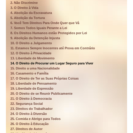
2. Não Discrimine
3. O Direito à Vida
4. Abolição da Escravatura
5. Abolição da Tortura
6. Você Tem Direitos Para Onde Quer que Vá
7. Somos Todos Iguais Perante a Lei
8. Os Direitos Humanos estão Protegidos por Lei
9. Abolição da Detenção Injusta
10. O Direito a Julgamento
11. Estamos Sempre Inocentes até Prova em Contrário
12. O Direito à Privacidade
13. Liberdade de Movimento
14. O Direito de Procurar um Lugar Seguro para Viver
15. Direito a uma Nacionalidade
16. Casamento e Família
17. O Direito de Ter as Suas Próprias Coisas
18. Liberdade de Pensamento
19. Liberdade de Expressão
20. O Direito de se Reunir Publicamente
21. O Direito à Democracia
22. Segurança Social
23. Direitos do Trabalhador
24. O Direito à Diversão
25. Comida e Abrigo para Todos
26. O Direito à Educação
27. Direitos de Autor