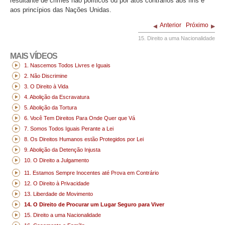
resultante de crimes não políticos ou por atos contrários aos fins e
aos princípios das Nações Unidas.
Anterior
Próximo
15. Direito a uma Nacionalidade
MAIS VÍDEOS
1. Nascemos Todos Livres e Iguais
2. Não Discrimine
3. O Direito à Vida
4. Abolição da Escravatura
5. Abolição da Tortura
6. Você Tem Direitos Para Onde Quer que Vá
7. Somos Todos Iguais Perante a Lei
8. Os Direitos Humanos estão Protegidos por Lei
9. Abolição da Detenção Injusta
10. O Direito a Julgamento
11. Estamos Sempre Inocentes até Prova em Contrário
12. O Direito à Privacidade
13. Liberdade de Movimento
14. O Direito de Procurar um Lugar Seguro para Viver
15. Direito a uma Nacionalidade