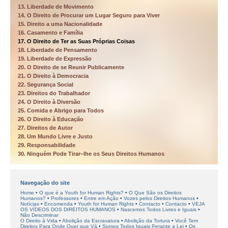
13. Liberdade de Movimento
14. O Direito de Procurar um Lugar Seguro para Viver
15. Direito a uma Nacionalidade
16. Casamento e Família
17. O Direito de Ter as Suas Próprias Coisas
18. Liberdade de Pensamento
19. Liberdade de Expressão
20. O Direito de se Reunir Publicamente
21. O Direito à Democracia
22. Segurança Social
23. Direitos do Trabalhador
24. O Direito à Diversão
25. Comida e Abrigo para Todos
26. O Direito à Educação
27. Direitos de Autor
28. Um Mundo Livre e Justo
29. Responsabilidade
30. Ninguém Pode Tirar–lhe os Seus Direitos Humanos
Navegação do site
Home
O que é a Youth for Human Rights?
O Que São os Direitos
Humanos?
Professores
Entre em Ação
Vozes pelos Direitos Humanos
Notícias
Encomenda
Youth for Human Rights
Contacto
Contacto
VEJA
OS VÍDEOS DOS DIREITOS HUMANOS
Nascemos Todos Livres e Iguais
Não Descriminar
O Direito à Vida
Abolição da Escravatura
Abolição da Tortura
Você Tem
Direitos Para Onde Quer que Vá
Somos Todos Iguais Perante a Lei
Os