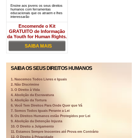
Ensine aos jovens os seus direitos
humanos com ferramentas
educacionais que os atraem e lhes
interessarão
Encomende o Kit
GRATUITO de Informação
da Youth for Human Rights.
SAIBA MAIS
SAIBA OS SEUS DIREITOS HUMANOS
1. Nascemos Todos Livres e Iguais
2. Não Discrimine
3. O Direito à Vida
4. Abolição da Escravatura
5. Abolição da Tortura
6. Você Tem Direitos Para Onde Quer que Vá
7. Somos Todos Iguais Perante a Lei
8. Os Direitos Humanos estão Protegidos por Lei
9. Abolição da Detenção Injusta
10. O Direito a Julgamento
11. Estamos Sempre Inocentes até Prova em Contrário
12. O Direito à Privacidade