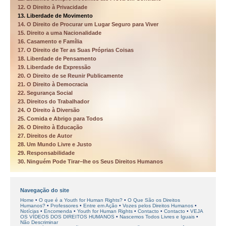
12. O Direito à Privacidade
13. Liberdade de Movimento
14. O Direito de Procurar um Lugar Seguro para Viver
15. Direito a uma Nacionalidade
16. Casamento e Família
17. O Direito de Ter as Suas Próprias Coisas
18. Liberdade de Pensamento
19. Liberdade de Expressão
20. O Direito de se Reunir Publicamente
21. O Direito à Democracia
22. Segurança Social
23. Direitos do Trabalhador
24. O Direito à Diversão
25. Comida e Abrigo para Todos
26. O Direito à Educação
27. Direitos de Autor
28. Um Mundo Livre e Justo
29. Responsabilidade
30. Ninguém Pode Tirar–lhe os Seus Direitos Humanos
Navegação do site
Home
O que é a Youth for Human Rights?
O Que São os Direitos
Humanos?
Professores
Entre em Ação
Vozes pelos Direitos Humanos
Notícias
Encomenda
Youth for Human Rights
Contacto
Contacto
VEJA
OS VÍDEOS DOS DIREITOS HUMANOS
Nascemos Todos Livres e Iguais
Não Descriminar