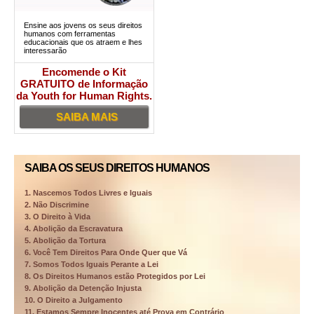
Ensine aos jovens os seus direitos
humanos com ferramentas
educacionais que os atraem e lhes
interessarão
Encomende o Kit
GRATUITO de Informação
da Youth for Human Rights.
SAIBA MAIS
SAIBA OS SEUS DIREITOS HUMANOS
1. Nascemos Todos Livres e Iguais
2. Não Discrimine
3. O Direito à Vida
4. Abolição da Escravatura
5. Abolição da Tortura
6. Você Tem Direitos Para Onde Quer que Vá
7. Somos Todos Iguais Perante a Lei
8. Os Direitos Humanos estão Protegidos por Lei
9. Abolição da Detenção Injusta
10. O Direito a Julgamento
11. Estamos Sempre Inocentes até Prova em Contrário