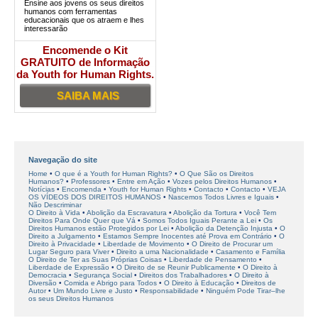
Ensine aos jovens os seus direitos
humanos com ferramentas
educacionais que os atraem e lhes
interessarão
Encomende o Kit
GRATUITO de Informação
da Youth for Human Rights.
SAIBA MAIS
Navegação do site
Home
O que é a Youth for Human Rights?
O Que São os Direitos
Humanos?
Professores
Entre em Ação
Vozes pelos Direitos Humanos
Notícias
Encomenda
Youth for Human Rights
Contacto
Contacto
VEJA
OS VÍDEOS DOS DIREITOS HUMANOS
Nascemos Todos Livres e Iguais
Não Descriminar
O Direito à Vida
Abolição da Escravatura
Abolição da Tortura
Você Tem
Direitos Para Onde Quer que Vá
Somos Todos Iguais Perante a Lei
Os
Direitos Humanos estão Protegidos por Lei
Abolição da Detenção Injusta
O
Direito a Julgamento
Estamos Sempre Inocentes até Prova em Contrário
O
Direito à Privacidade
Liberdade de Movimento
O Direito de Procurar um
Lugar Seguro para Viver
Direito a uma Nacionalidade
Casamento e Família
O Direito de Ter as Suas Próprias Coisas
Liberdade de Pensamento
Liberdade de Expressão
O Direito de se Reunir Publicamente
O Direito à
Democracia
Segurança Social
Direitos dos Trabalhadores
O Direito à
Diversão
Comida e Abrigo para Todos
O Direito à Educação
Direitos de
Autor
Um Mundo Livre e Justo
Responsabilidade
Ninguém Pode Tirar–lhe
os seus Direitos Humanos