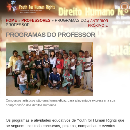
Sobre Nós
HOME
»
PROFESSORES
»
PROGRAMAS DO
ANTERIOR
O que são os Direitos Humanos
O que é a Youth for Human Rights?
PROFESSOR
PRÓXIMO
Professores
O Nosso Propósito
Direitos Humanos Definidos
PROGRAMAS DO PROFESSOR
Entre em Ação
História da Youth for Human Rights
Os Antecedentes dos Direitos Humanos
Bem–vindo
Vozes pelos Direitos Humanos
Staff Executivo
A Declaração Universal dos Direitos do
Detalhes do Pacote Educativo
Envolva–se
Homem
Notícias
Conselho Consultivo
Resultados de Professores
Petição
Defensores dos Direitos Humanos
Encomenda
Colaboradores da YHRI
Currículo dos Direitos Humanos
Filiações e Donativos
Organizações de Direitos Humanos
Contacto
Proclamações e Reconhecimentos
Programas do Professor
Grupos
Violações dos Direitos Humanos
Comendações
Implementação do Programa
Competições
Concursos artísticos são uma forma eficaz para a juventude expressar a sua
compreensão dos direitos humanos.
Os programas e atividades educativos de Youth for Human Rights que
se seguem, incluindo concursos, projetos, campanhas e eventos