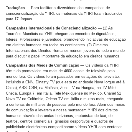
Traduções
— Para facilitar a diversidade das campanhas de
consciencialização da YHRI, os materiais da YHRI foram traduzidos
para 17 línguas.
Campanhas Internacionais de Consciencialização
— (1) As
Tournées Mundiais da YHRI chegam ao encontro de dignatários,
líderes, Professores e juventude, promovendo iniciativas de educação
em direitos humanos em todos os continentes. (2) Cimeiras
Internacionais dos Direitos Humanos reúnem jovens de todo o mundo
para discutir o papel importante da educação em direitos humanos.
Campanhas dos Meios de Comunicação
— Os vídeos da YHRI
têm sido promovidos em mais de 4600 canais de televisão pelo
mundo fora. Os vídeos foram passados em estações de televisão,
incluindo a CNN, Dinasty TV (que está no ar desde Nova Iorque até à
China), ABS–CBN, na Malásia, Zenit TV na Hungria, na TV Mitel
Checa, Europa 7, em Itália, Tele Mexiquense no México, Chanel 51
Nova TV na Colômbia, Odeon TV em Itália e muitas mais, chegando
a centenas de milhares de pessoas pelo mundo fora. Além dos meios
de comunicação a levarem a nossa mensagem YHRI dos direitos
humanos através das ondas hertzianas, motoristas de táxi, de
teatros, centros comerciais, ginásios desportivos e quadros de
publicidade electrónicos compartilharam vídeos YHRI com centenas