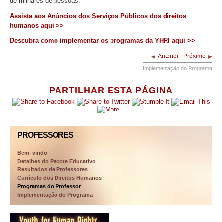
de milhares de pessoas.
Assista aos Anúncios dos Serviços Públicos dos direitos
humanos aqui >>
Descubra como implementar os programas da YHRI aqui >>
Anterior
Próximo
Implementação do Programa
PARTILHAR ESTA PÁGINA
PROFESSORES
Bem–vindo
Detalhes do Pacote Educativo
Resultados de Professores
Currículo dos Direitos Humanos
Programas do Professor
Implementação do Programa