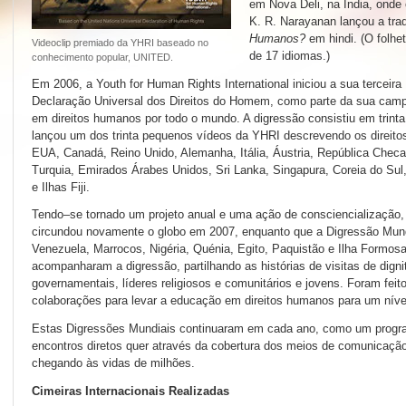
em Nova Deli, na Índia, onde 
K. R. Narayanan
lançou a tr
Humanos?
em hindi. (O folhe
Videoclip premiado da YHRI baseado no
de 17 idiomas.)
conhecimento popular, UNITED.
Em 2006, a Youth for Human Rights International iniciou a sua terceir
Declaração Universal dos Direitos do Homem, como parte da sua cam
em direitos humanos por todo o mundo. A digressão consistiu em trin
lançou um dos trinta pequenos vídeos da YHRI descrevendo os direi
EUA, Canadá, Reino Unido, Alemanha, Itália, Áustria, República Checa
Turquia, Emirados Árabes Unidos, Sri Lanka, Singapura, Coreia do Sul, 
e Ilhas Fiji.
Tendo–se tornado um projeto anual e uma ação de consciencialização
circundou novamente o globo em 2007, enquanto que a Digressão Mundia
Venezuela, Marrocos, Nigéria, Quénia, Egito, Paquistão e Ilha Formo
acompanharam a digressão, partilhando as histórias de visitas de dignit
governamentais, líderes religiosos e comunitários e jovens. Foram fei
colaborações para levar a educação em direitos humanos para um níve
Estas Digressões Mundiais continuaram em cada ano, como um program
encontros diretos quer através da cobertura dos meios de comunicaçã
chegando às vidas de milhões.
Cimeiras Internacionais Realizadas