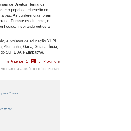
ionais de Direitos Humanos,
ais e o papel da educação em
e à paz. As conferências foram
que. Durante as cimeiras, o
onhecido, inspirando outros a
do, e projetos de educação YHRI
a, Alemanha, Gana, Guiana, Índia,
ca do Sul, EUA e Zimbabwe.
Anterior
1
2
3
Próximo
Abordando a Questão do Tráfico Humano
óprias Coisas
licamente