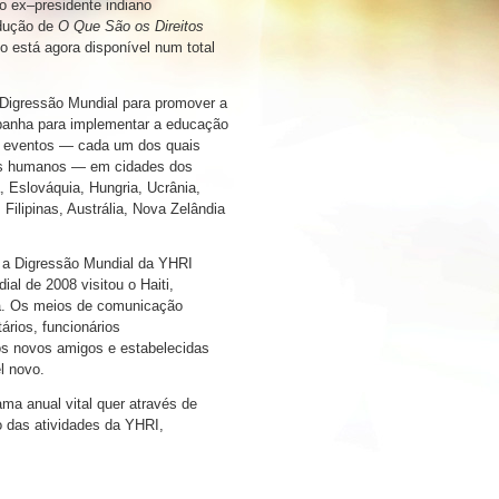
o ex–presidente indiano
adução de
O Que São os Direitos
to está agora disponível num total
a Digressão Mundial para promover a
panha para implementar a educação
ta eventos — cada um dos quais
tos humanos — em cidades dos
, Eslováquia, Hungria, Ucrânia,
Filipinas, Austrália, Nova Zelândia
, a Digressão Mundial da YHRI
l de 2008 visitou o Haiti,
sa. Os meios de comunicação
ários, funcionários
tos novos amigos e estabelecidas
l novo.
a anual vital quer através de
o das atividades da YHRI,