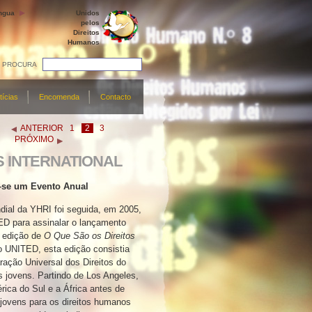
ngua
Unidos
pelos
Direitos
Humanos
PROCURA
tícias
Encomenda
Contacto
ANTERIOR
1
2
3
PRÓXIMO
S INTERNATIONAL
–se um Evento Anual
ial da YHRI foi seguida, em 2005,
ED para assinalar o lançamento
a edição de
O Que São os Direitos
UNITED, esta edição consistia
ração Universal dos Direitos do
 jovens. Partindo de Los Angeles,
rica do Sul e a África antes de
jovens para os direitos humanos