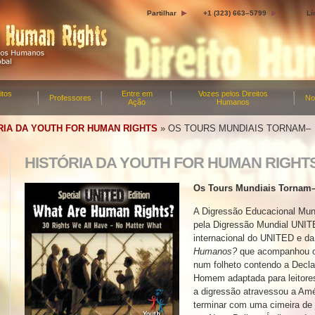
Partilhar
+1 (323) 663–5799
Lí
itos
Entre em
Vozes pelos Direitos
Professores
No
Ação
Humanos
RIA DA YOUTH FOR HUMAN RIGHTS
»
OS TOURS MUNDIAIS TORNAM–
HISTÓRIA DA YOUTH FOR HUMAN RIGHT
Os Tours Mundiais Tornam
A Digressão Educacional Mund
pela Digressão Mundial UNIT
internacional do UNITED e d
Humanos?
que acompanhou o 
num folheto contendo a Decla
Homem adaptada para leitores
a digressão atravessou a Amé
terminar com uma cimeira de 