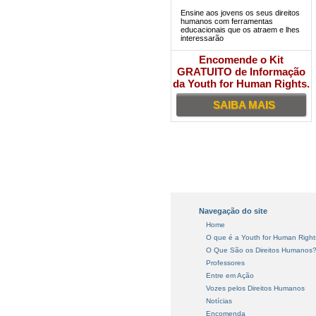
Ensine aos jovens os seus direitos
humanos com ferramentas
educacionais que os atraem e lhes
interessarão
Encomende o Kit
GRATUITO de Informação
da Youth for Human Rights.
SAIBA MAIS
Navegação do site
Home
O que é a Youth for Human Right
O Que São os Direitos Humanos
Professores
Entre em Ação
Vozes pelos Direitos Humanos
Notícias
Encomenda