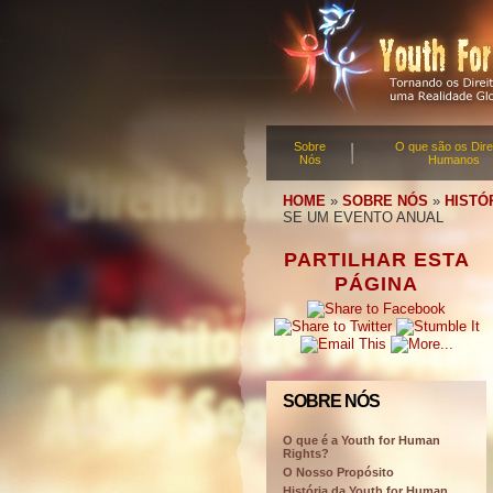
Sobre
O que são os Dire
Nós
Humanos
HOME
»
SOBRE NÓS
»
HISTÓ
SE UM EVENTO ANUAL
PARTILHAR ESTA
PÁGINA
SOBRE NÓS
O que é a Youth for Human
Rights?
O Nosso Propósito
História da Youth for Human