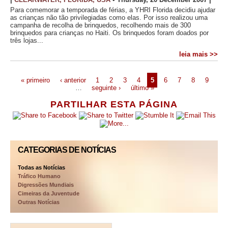
Para comemorar a temporada de férias, a YHRI Florida decidiu ajudar
as crianças não tão privilegiadas como elas. Por isso realizou uma
campanha de recolha de brinquedos, recolhendo mais de 300
brinquedos para crianças no Haiti. Os brinquedos foram doados por
três lojas...
leia mais >>
« primeiro
‹ anterior
1
2
3
4
5
6
7
8
9
…
seguinte ›
último »
PARTILHAR ESTA PÁGINA
CATEGORIAS DE NOTÍCIAS
Todas as Notícias
Tráfico Humano
Digressões Mundiais
Cimeiras da Juventude
Outras Notícias