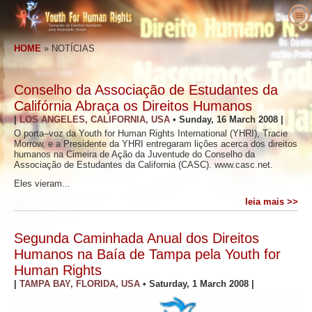
Sobre Nós
HOME
»
NOTÍCIAS
O que são os Direitos Humanos
O que é a Youth for Human Rights?
Professores
O Nosso Propósito
Direitos Humanos Definidos
Conselho da Associação de Estudantes da
Entre em Ação
História da Youth for Human Rights
Os Antecedentes dos Direitos Humanos
Bem–vindo
Califórnia Abraça os Direitos Humanos
|
LOS ANGELES, CALIFORNIA, USA
•
Sunday, 16 March 2008
|
Vozes pelos Direitos Humanos
Staff Executivo
A Declaração Universal dos Direitos do
Detalhes do Pacote Educativo
Envolva–se
O porta–voz da Youth for Human Rights International (YHRI), Tracie
Homem
Morrow, e a Presidente da YHRI entregaram lições acerca dos direitos
Notícias
Conselho Consultivo
Resultados de Professores
Petição
Defensores dos Direitos Humanos
humanos na Cimeira de Ação da Juventude do Conselho da
Associação de Estudantes da California (CASC). www.casc.net.
Encomenda
Colaboradores da YHRI
Currículo dos Direitos Humanos
Filiações e Donativos
Organizações de Direitos Humanos
Eles vieram...
Contacto
Proclamações e Reconhecimentos
Programas do Professor
Grupos
Violações dos Direitos Humanos
leia mais >>
Comendações
Implementação do Programa
Competições
Segunda Caminhada Anual dos Direitos
Humanos na Baía de Tampa pela Youth for
Human Rights
|
TAMPA BAY, FLORIDA, USA
•
Saturday, 1 March 2008
|