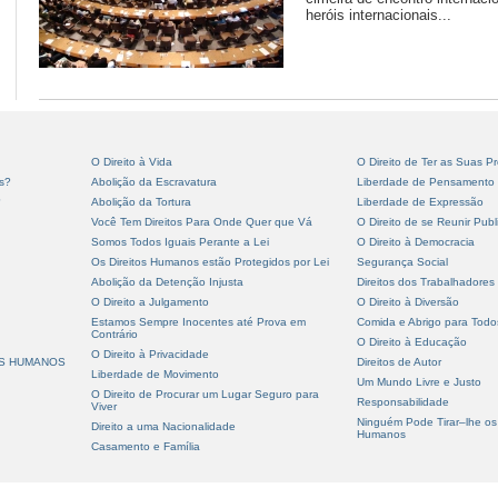
heróis internacionais...
O Direito à Vida
O Direito de Ter as Suas Pr
s?
Abolição da Escravatura
Liberdade de Pensamento
?
Abolição da Tortura
Liberdade de Expressão
Você Tem Direitos Para Onde Quer que Vá
O Direito de se Reunir Pub
Somos Todos Iguais Perante a Lei
O Direito à Democracia
Os Direitos Humanos estão Protegidos por Lei
Segurança Social
Abolição da Detenção Injusta
Direitos dos Trabalhadores
O Direito a Julgamento
O Direito à Diversão
Estamos Sempre Inocentes até Prova em
Comida e Abrigo para Todo
Contrário
O Direito à Educação
O Direito à Privacidade
OS HUMANOS
Direitos de Autor
Liberdade de Movimento
Um Mundo Livre e Justo
O Direito de Procurar um Lugar Seguro para
Responsabilidade
Viver
Ninguém Pode Tirar–lhe os 
Direito a uma Nacionalidade
Humanos
Casamento e Família