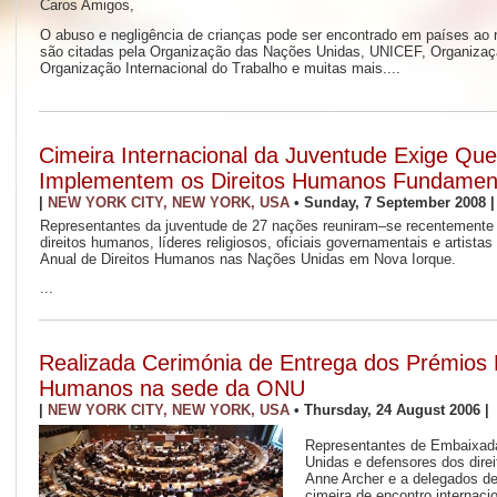
Caros Amigos,
O abuso e negligência de crianças pode ser encontrado em países ao 
são citadas pela Organização das Nações Unidas, UNICEF, Organizaç
Organização Internacional do Trabalho e muitas mais....
Cimeira Internacional da Juventude Exige Qu
Implementem os Direitos Humanos Fundamen
|
NEW YORK CITY, NEW YORK, USA
•
Sunday, 7 September 2008
|
Representantes da juventude de 27 nações reuniram–se recentemente
direitos humanos, líderes religiosos, oficiais governamentais e artistas
Anual de Direitos Humanos nas Nações Unidas em Nova Iorque.
...
Realizada Cerimónia de Entrega dos Prémios H
Humanos na sede da ONU
|
NEW YORK CITY, NEW YORK, USA
•
Thursday, 24 August 2006
|
Representantes de Embaixada
Unidas e defensores dos dire
Anne Archer e a delegados d
cimeira de encontro interna