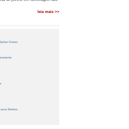
leia mais >>
óprias Coisas
licamente
s
seus Direitos