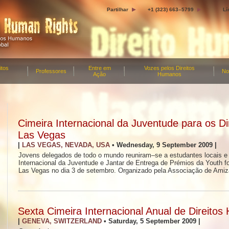
Partilhar
+1 (323) 663–5799
Lí
itos
Entre em
Vozes pelos Direitos
Professores
No
Ação
Humanos
Cimeira Internacional da Juventude para os 
Las Vegas
|
LAS VEGAS, NEVADA, USA
•
Wednesday, 9 September 2009
|
Jovens delegados de todo o mundo reuniram–se a estudantes locais e 
Internacional da Juventude e Jantar de Entrega de Prémios da Youth f
Las Vegas no dia 3 de setembro. Organizado pela Associação de Amiz
Sexta Cimeira Internacional Anual de Direito
|
GENEVA, SWITZERLAND
•
Saturday, 5 September 2009
|