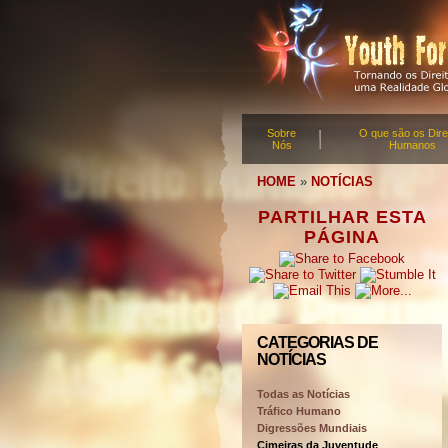
Sobre
O que são os Dire
Nós
Humanos
HOME
»
NOTÍCIAS
PARTILHAR ESTA
PÁGINA
CATEGORIAS DE
NOTÍCIAS
Todas as Notícias
Tráfico Humano
Digressões Mundiais
Cimeiras da Juventude