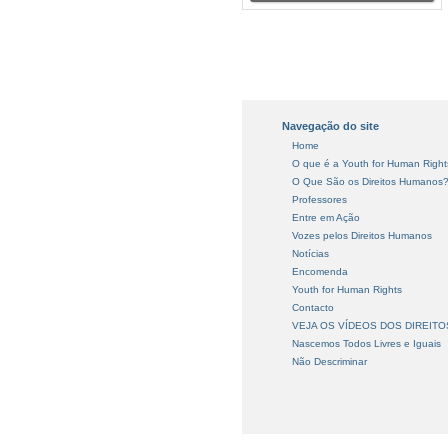
Navegação do site
Home
O que é a Youth for Human Right
O Que São os Direitos Humanos
Professores
Entre em Ação
Vozes pelos Direitos Humanos
Notícias
Encomenda
Youth for Human Rights
Contacto
VEJA OS VÍDEOS DOS DIREIT
Nascemos Todos Livres e Iguais
Não Descriminar