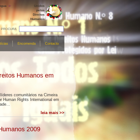
ngua
Unidos
pelos
Direitos
Humanos
PROCURA
tícias
Encomenda
Contacto
Direitos Humanos em
líderes comunitários na Cimeira
or Human Rights International em
ade...
leia mais >>
s Humanos 2009