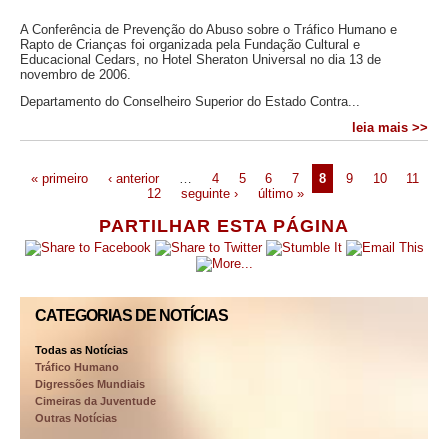
A Conferência de Prevenção do Abuso sobre o Tráfico Humano e
Rapto de Crianças foi organizada pela Fundação Cultural e
Educacional Cedars, no Hotel Sheraton Universal no dia 13 de
novembro de 2006.
Departamento do Conselheiro Superior do Estado Contra...
leia mais >>
« primeiro
‹ anterior
…
4
5
6
7
8
9
10
11
12
seguinte ›
último »
PARTILHAR ESTA PÁGINA
CATEGORIAS DE NOTÍCIAS
Todas as Notícias
Tráfico Humano
Digressões Mundiais
Cimeiras da Juventude
Outras Notícias