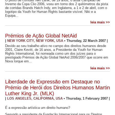
O piloto de corridas Niki Lanik, de 19 anos, o atual Campeão de
Inverno da Copa Clio 2006, voou em torno dos 2 quilómetros da pista
de corridas Brands Hatch Indy, em Inglaterra, a 1 e 2 de abril, com o
logotipo da Youth for Human Rights bastante visível. Niki e a
Equipa...
leia mais >>
Prémios de Ação Global NetAid
|
NEW YORK CITY, NEW YORK, USA
•
Thursday, 22 March 2007
|
Devido ao seu trabalho ativo no campo dos direitos humanos desde
2001, Claire Kevitt, de 16 anos, a Presidente da Youth for Human
Rights International, foi nomeada como um dos juízes para o
prestigiado Prémios de Ação Global NetAid 2006/2007 que ocorre em
Nova Iorque em...
leia mais >>
Liberdade de Expressão em Destaque no
Prémio de Herói dos Direitos Humanos Martin
Luther King Jr. (MLK)
|
LOS ANGELES, CALIFORNIA, USA
•
Thursday, 1 February 2007
|
É a expressão artística um direito humano?
Segundo a presidente da Fundação Internacional para os Direitos