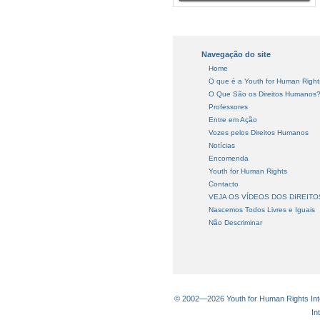
Navegação do site
Home
O que é a Youth for Human Right
O Que São os Direitos Humanos
Professores
Entre em Ação
Vozes pelos Direitos Humanos
Notícias
Encomenda
Youth for Human Rights
Contacto
VEJA OS VÍDEOS DOS DIREIT
Nascemos Todos Livres e Iguais
Não Descriminar
© 2002—2026 Youth for Human Rights Inter
In