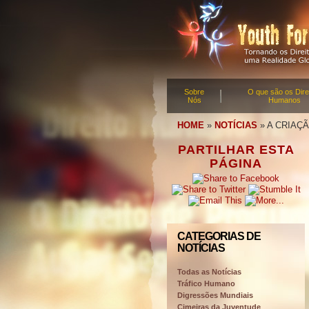
Sobre
O que são os Dire
Nós
Humanos
HOME
»
NOTÍCIAS
»
A CRIAÇ
PARTILHAR ESTA
PÁGINA
CATEGORIAS DE
NOTÍCIAS
Todas as Notícias
Tráfico Humano
Digressões Mundiais
Cimeiras da Juventude