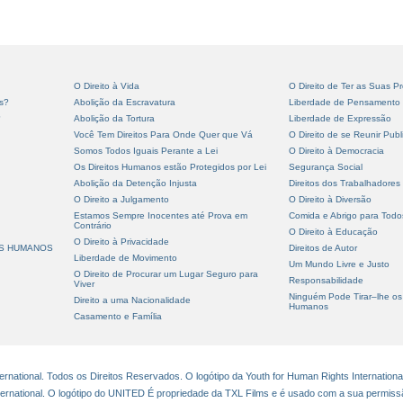
O Direito à Vida
O Direito de Ter as Suas Pr
s?
Abolição da Escravatura
Liberdade de Pensamento
?
Abolição da Tortura
Liberdade de Expressão
Você Tem Direitos Para Onde Quer que Vá
O Direito de se Reunir Pub
Somos Todos Iguais Perante a Lei
O Direito à Democracia
Os Direitos Humanos estão Protegidos por Lei
Segurança Social
Abolição da Detenção Injusta
Direitos dos Trabalhadores
O Direito a Julgamento
O Direito à Diversão
Estamos Sempre Inocentes até Prova em
Comida e Abrigo para Todo
Contrário
O Direito à Educação
O Direito à Privacidade
OS HUMANOS
Direitos de Autor
Liberdade de Movimento
Um Mundo Livre e Justo
O Direito de Procurar um Lugar Seguro para
Responsabilidade
Viver
Ninguém Pode Tirar–lhe os 
Direito a uma Nacionalidade
Humanos
Casamento e Família
national. Todos os Direitos Reservados. O logótipo da Youth for Human Rights Internationa
ternational. O logótipo do UNITED É propriedade da TXL Films e é usado com a sua permiss