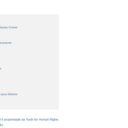
óprias Coisas
licamente
s
seus Direitos
l é propriedade da Youth for Human Rights
ão.