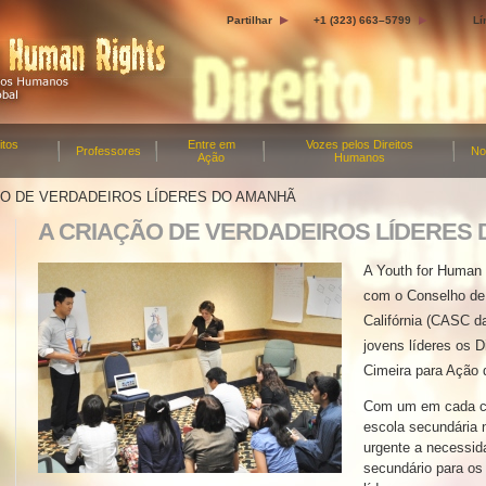
Partilhar
+1 (323) 663–5799
Lí
itos
Entre em
Vozes pelos Direitos
Professores
No
Ação
Humanos
ÃO DE VERDADEIROS LÍDERES DO AMANHÃ
A CRIAÇÃO DE VERDADEIROS LÍDERES
A Youth for Human 
com o Conselho de
Califórnia (CASC da
jovens líderes os 
Cimeira para Ação 
Com um em cada ci
escola secundária n
urgente a necessid
secundário para os