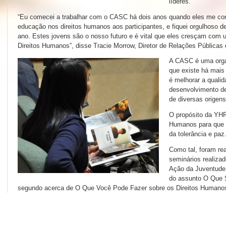
líderes.
“Eu comecei a trabalhar com o CASC há dois anos quando eles me con
educação nos direitos humanos aos participantes, e fiquei orgulhoso d
ano. Estes jovens são o nosso futuro e é vital que eles cresçam com
Direitos Humanos”, disse Tracie Morrow, Diretor de Relações Públicas
A CASC é uma organ
que existe há mais
é melhorar a quali
desenvolvimento de 
de diversas origens
O propósito da YHR
Humanos para que e
da tolerância e paz
Como tal, foram re
seminários realiza
Ação da Juventude 
do assunto O Que 
segundo acerca de O Que Você Pode Fazer sobre os Direitos Humano