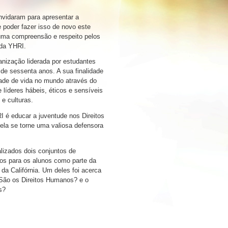
vidaram para apresentar a
e poder fazer isso de novo este
 uma compreensão e respeito pelos
 da YHRI.
ização liderada por estudantes
 de sessenta anos. A sua finalidade
dade de vida no mundo através do
líderes hábeis, éticos e sensíveis
 e culturas.
I é educar a juventude nos Direitos
la se torne uma valiosa defensora
.
alizados dois conjuntos de
dos para os alunos como parte da
da Califórnia. Um deles foi acerca
São os Direitos Humanos? e o
s?