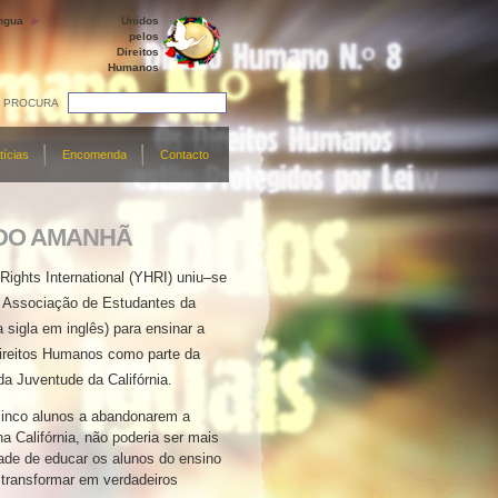
ngua
Unidos
pelos
Direitos
Humanos
PROCURA
tícias
Encomenda
Contacto
 DO AMANHÃ
Rights International (YHRI) uniu–se
 Associação de Estudantes da
 sigla em inglês) para ensinar a
Direitos Humanos como parte da
da Juventude da Califórnia.
nco alunos a abandonarem a
a Califórnia, não poderia ser mais
ade de educar os alunos do ensino
 transformar em verdadeiros