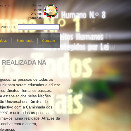
ngua
Unidos
pelos
Direitos
Humanos
PROCURA
tícias
Encomenda
Contacto
 REALIZADA NA
gosos, as pessoas de todas as
e unir para serem educadas e educar
nos Direitos Humanos básicos.
am estabelecidos pelas Nações
ão Universal dos Direitos do
jectivo com a Caminhada dos
2007, é unir todas as pessoas
orná–los numa realidade. Através da
acabar com a guerra,
olerância.