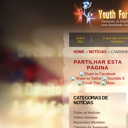
Sobre
O que são os Dire
Nós
Humanos
HOME
»
NOTÍCIAS
»
CAMINHA
PARTILHAR ESTA
PÁGINA
CATEGORIAS DE
NOTÍCIAS
Todas as Notícias
Tráfico Humano
Digressões Mundiais
Cimeiras da Juventude