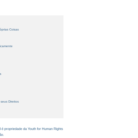
óprias Coisas
licamente
s
seus Direitos
l é propriedade da Youth for Human Rights
ão.