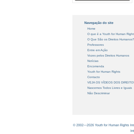
Navegação do site
Home
O que é a Youth for Human Right
O Que São os Direitos Humanos
Professores
Entre em Ação
Vozes pelos Direitos Humanos
Notícias
Encomenda
Youth for Human Rights
Contacto
VEJA OS VÍDEOS DOS DIREIT
Nascemos Todos Livres e Iguais
Não Descriminar
© 2002—2026 Youth for Human Rights Inter
In