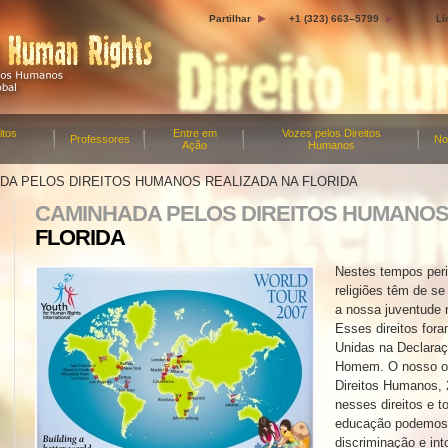
Partilhar
+1 (323) 663–5799
Lí
itos
Entre em
Vozes pelos Direitos
Professores
No
Ação
Humanos
DA PELOS DIREITOS HUMANOS REALIZADA NA FLORIDA
CAMINHADA PELOS DIREITOS HUMANOS
FLORIDA
Nestes tempos peri
religiões têm de s
a nossa juventude 
Esses direitos for
Unidas na Declaraç
Homem. O nosso ob
Direitos Humanos, 
nesses direitos e t
educação podemos 
discriminação e int