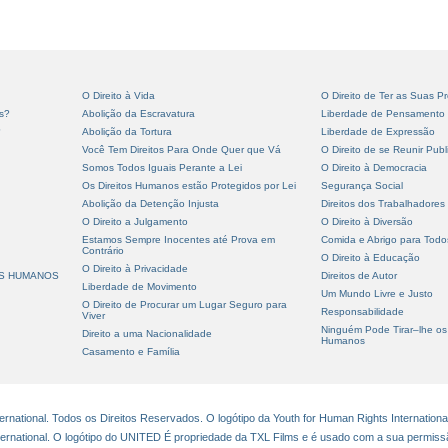
O Direito à Vida
O Direito de Ter as Suas Pr
s?
Abolição da Escravatura
Liberdade de Pensamento
?
Abolição da Tortura
Liberdade de Expressão
Você Tem Direitos Para Onde Quer que Vá
O Direito de se Reunir Pub
Somos Todos Iguais Perante a Lei
O Direito à Democracia
Os Direitos Humanos estão Protegidos por Lei
Segurança Social
Abolição da Detenção Injusta
Direitos dos Trabalhadores
O Direito a Julgamento
O Direito à Diversão
Estamos Sempre Inocentes até Prova em
Comida e Abrigo para Todo
Contrário
O Direito à Educação
O Direito à Privacidade
OS HUMANOS
Direitos de Autor
Liberdade de Movimento
Um Mundo Livre e Justo
O Direito de Procurar um Lugar Seguro para
Responsabilidade
Viver
Ninguém Pode Tirar–lhe os 
Direito a uma Nacionalidade
Humanos
Casamento e Família
national. Todos os Direitos Reservados. O logótipo da Youth for Human Rights Internationa
ternational. O logótipo do UNITED É propriedade da TXL Films e é usado com a sua permiss