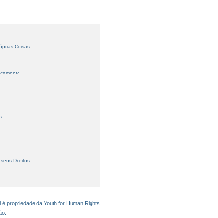
óprias Coisas
licamente
s
seus Direitos
l é propriedade da Youth for Human Rights
ão.