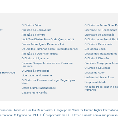
O Direito à Vida
O Direito de Ter as Suas Pr
s?
Abolição da Escravatura
Liberdade de Pensamento
?
Abolição da Tortura
Liberdade de Expressão
Você Tem Direitos Para Onde Quer que Vá
O Direito de se Reunir Pub
Somos Todos Iguais Perante a Lei
O Direito à Democracia
Os Direitos Humanos estão Protegidos por Lei
Segurança Social
Abolição da Detenção Injusta
Direitos dos Trabalhadores
O Direito a Julgamento
O Direito à Diversão
Estamos Sempre Inocentes até Prova em
Comida e Abrigo para Todo
Contrário
O Direito à Educação
O Direito à Privacidade
OS HUMANOS
Direitos de Autor
Liberdade de Movimento
Um Mundo Livre e Justo
O Direito de Procurar um Lugar Seguro para
Responsabilidade
Viver
Ninguém Pode Tirar–lhe os 
Direito a uma Nacionalidade
Humanos
Casamento e Família
national. Todos os Direitos Reservados. O logótipo da Youth for Human Rights Internationa
ternational. O logótipo do UNITED É propriedade da TXL Films e é usado com a sua permiss