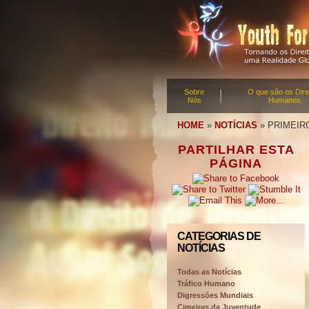
Sobre
O que são os Dire
Nós
Humanos
HOME
»
NOTÍCIAS
»
PRIMEIR
PARTILHAR ESTA
PÁGINA
CATEGORIAS DE
NOTÍCIAS
Todas as Notícias
Tráfico Humano
Digressões Mundiais
Cimeiras da Juventude