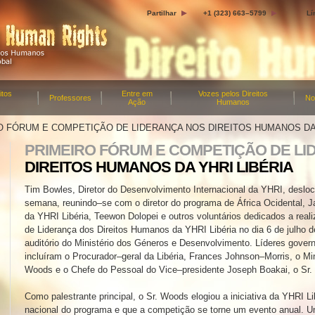
Partilhar
+1 (323) 663–5799
Lí
itos
Entre em
Vozes pelos Direitos
Professores
No
Ação
Humanos
O FÓRUM E COMPETIÇÃO DE LIDERANÇA NOS DIREITOS HUMANOS DA 
PRIMEIRO FÓRUM E COMPETIÇÃO DE L
DIREITOS HUMANOS DA YHRI LIBÉRIA
Tim Bowles, Diretor do Desenvolvimento Internacional da YHRI, desloc
semana, reunindo–se com o diretor do programa de África Ocidental, Ja
da YHRI Libéria, Teewon Dolopei e outros voluntários dedicados a real
de Liderança dos Direitos Humanos da YHRI Libéria no dia 6 de julho d
auditório do Ministério dos Géneros e Desenvolvimento. Líderes gover
incluíram o Procurador–geral da Libéria, Frances Johnson–Morris, o Mi
Woods e o Chefe do Pessoal do Vice–presidente Joseph Boakai, o Sr
Como palestrante principal, o Sr. Woods elogiou a iniciativa da YHRI L
nacional do programa e que a competição se torne um evento anual. 