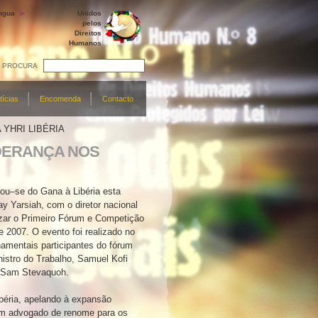
ngua
Unidos
pelos
Direitos
Humanos
PROCURA
tícias
Encomenda
Contacto
YHRI LIBÉRIA
IDERANÇA NOS
ou–se do Gana à Libéria esta
y Yarsiah, com o diretor nacional
izar o Primeiro Fórum e Competição
e 2007. O evento foi realizado no
namentais participantes do fórum
nistro do Trabalho, Samuel Kofi
. Sam Stevaquoh.
ibéria, apelando à expansão
Um advogado de renome para os