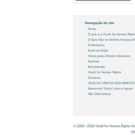
Navegação do site
Home
O que é a Youth for Human Right
O Que São os Direitos Humanos
Professores
Entre em Ação
Vozes pelos Direitos Humanos
Notícias
Encomenda
Youth for Human Rights
Contacto
VEJA OS VÍDEOS DOS DIREIT
Nascemos Todos Livres e Iguais
Não Descriminar
© 2002—2026 Youth for Human Rights Inter
In