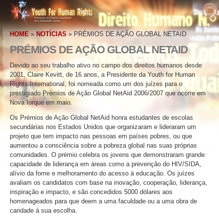
Sobre Nós
HOME
»
NOTÍCIAS
»
PRÉMIOS DE AÇÃO GLOBAL NETAID
O que são os Direitos Humanos
O que é a Youth for Human Rights?
PRÉMIOS DE AÇÃO GLOBAL NETAID
Professores
O Nosso Propósito
Direitos Humanos Definidos
Devido ao seu trabalho ativo no campo dos direitos humanos desde
Entre em Ação
História da Youth for Human Rights
Os Antecedentes dos Direitos Humanos
Bem–vindo
2001, Claire Kevitt, de 16 anos, a Presidente da Youth for Human
Rights International, foi nomeada como um dos juízes para o
Vozes pelos Direitos Humanos
Staff Executivo
A Declaração Universal dos Direitos do
Detalhes do Pacote Educativo
Envolva–se
prestigiado Prémios de Ação Global NetAid 2006/2007 que ocorre em
Homem
Notícias
Nova Iorque em maio.
Conselho Consultivo
Resultados de Professores
Petição
Defensores dos Direitos Humanos
Os Prémios de Ação Global NetAid honra estudantes de escolas
Encomenda
Colaboradores da YHRI
Currículo dos Direitos Humanos
Filiações e Donativos
Organizações de Direitos Humanos
secundárias nos Estados Unidos que organizaram e lideraram um
Contacto
projeto que tem impacto nas pessoas em países pobres, ou que
Proclamações e Reconhecimentos
Programas do Professor
Grupos
Violações dos Direitos Humanos
aumentou a consciência sobre a pobreza global nas suas próprias
Comendações
Implementação do Programa
Competições
comunidades. O prémio celebra os jovens que demonstraram grande
capacidade de liderança em áreas como a prevenção do HIV/SIDA,
alívio da fome e melhoramento do acesso à educação. Os juízes
avaliam os candidatos com base na inovação, cooperação, liderança,
inspiração e impacto, e são concedidos 5000 dólares aos
homenageados para que deem a uma faculdade ou a uma obra de
caridade à sua escolha.