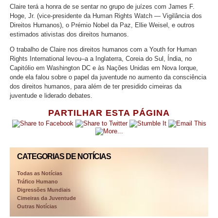
Claire terá a honra de se sentar no grupo de juízes com James F.
Hoge, Jr.
(vice-presidente
da Human Rights Watch — Vigilância dos
Direitos Humanos), o Prémio Nobel da Paz, Ellie Weisel, e outros
estimados ativistas dos direitos humanos.
O trabalho de Claire nos direitos humanos com a Youth for Human
Rights International levou–a a Inglaterra, Coreia do Sul, Índia, no
Capitólio em Washington DC e às Nações Unidas em Nova Iorque,
onde ela falou sobre o papel da juventude no aumento da consciência
dos direitos humanos, para além de ter presidido cimeiras da
juventude e liderado debates.
PARTILHAR ESTA PÁGINA
CATEGORIAS DE NOTÍCIAS
Todas as Notícias
Tráfico Humano
Digressões Mundiais
Cimeiras da Juventude
Outras Notícias