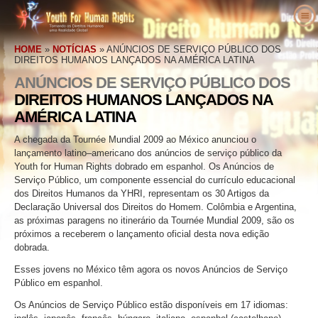
Sobre Nós
HOME
»
NOTÍCIAS
»
ANÚNCIOS DE SERVIÇO PÚBLICO DOS
O que são os Direitos Humanos
O que é a Youth for Human Rights?
DIREITOS HUMANOS LANÇADOS NA AMÉRICA LATINA
Professores
ANÚNCIOS DE SERVIÇO PÚBLICO DOS
O Nosso Propósito
Direitos Humanos Definidos
DIREITOS HUMANOS LANÇADOS NA
Entre em Ação
História da Youth for Human Rights
Os Antecedentes dos Direitos Humanos
Bem–vindo
AMÉRICA LATINA
Vozes pelos Direitos Humanos
Staff Executivo
A Declaração Universal dos Direitos do
Detalhes do Pacote Educativo
Envolva–se
A chegada da Tournée Mundial 2009 ao México anunciou o
Homem
Notícias
Conselho Consultivo
Resultados de Professores
Petição
Defensores dos Direitos Humanos
lançamento latino–americano dos anúncios de serviço público da
Youth for Human Rights dobrado em espanhol. Os Anúncios de
Encomenda
Colaboradores da YHRI
Currículo dos Direitos Humanos
Filiações e Donativos
Organizações de Direitos Humanos
Serviço Público, um componente essencial do currículo educacional
dos Direitos Humanos da YHRI, representam os 30 Artigos da
Contacto
Proclamações e Reconhecimentos
Programas do Professor
Grupos
Violações dos Direitos Humanos
Declaração Universal dos Direitos do Homem. Colômbia e Argentina,
as próximas paragens no itinerário da Tournée Mundial 2009, são os
Comendações
Implementação do Programa
Competições
próximos a receberem o lançamento oficial desta nova edição
dobrada.
Esses jovens no México têm agora os novos Anúncios de Serviço
Público em espanhol.
Os Anúncios de Serviço Público estão disponíveis em 17 idiomas: