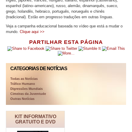
inglês, japonês, francês, húngaro, italiano, espanhol (castelhano),
espanhol (latino–americano), russo, alemão, dinamarquês, sueco,
grego, holandês, hebraico, português, norueguês e chinês
(tradicional). Estão em progresso traduções em outras línguas.
Veja a campanha educacional baseada no vídeo que está a mudar o
mundo.
Clique aqui >>
PARTILHAR ESTA PÁGINA
CATEGORIAS DE NOTÍCIAS
Todas as Notícias
Tráfico Humano
Digressões Mundiais
Cimeiras da Juventude
Outras Notícias
KIT INFORMATIVO
GRATUITO E DVD