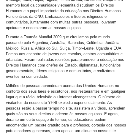
membro local da comunidade vietnamita discutiram os Direitos
Humanos e o papel importante da educação nos Direitos Humanos.
Funcionários da ONU, Embaixadores e líderes religiosos e
comunitários, juntamente com muitas outras pessoas, louvaram,
apoiaram e encorajaram as nossas equipas.
Durante a Tournée Mundial 2009 que circulamos pelo mundo
passando pela Argentina, Austrália, Barbados, Colômbia, Jordânia,
México, Rússia, África do Sul, Suíça, Timor–Leste, Uganda e EUA.
Fomos aos encontro de jovens nas escolas, centros comunitários e
orfanatos. Foram realizadas reuniões para promover a educação nos
Direitos Humanos com chefes de Estado, diplomatas, funcionários
governamentais, líderes religiosos e comunitários, e realizámos
eventos na comunidade.
Milhões de pessoas aprenderam acerca dos Direitos Humanos no
conforto dos seus lares e escritórios, nos restaurantes e em qualquer
lugar que a rádio, televisão ou Internet alcançassem. O número de
visitantes do nosso site YHRI explodiu exponencialmente. As
pessoas estão a passar tempo no site, assistem a vídeos, aprendem
quais são os seus direitos e aderem às nossas equipas. E agora,
durante um curto espaço de tempo, os educadores podem
encomendar um pacote gratuito para o professor, cortesia dos nossos
patrocinadores generosos, com apenas um clique no nosso site.