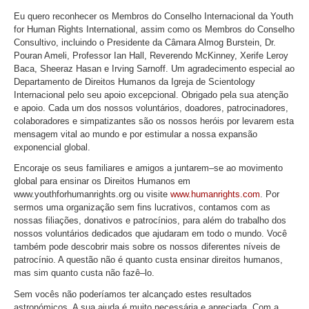
Eu quero reconhecer os Membros do Conselho Internacional da Youth
for Human Rights International, assim como os Membros do Conselho
Consultivo, incluindo o Presidente da Câmara Almog Burstein, Dr.
Pouran Ameli, Professor Ian Hall, Reverendo McKinney, Xerife Leroy
Baca, Sheeraz Hasan e Irving Sarnoff. Um agradecimento especial ao
Departamento de Direitos Humanos da Igreja de Scientology
Internacional pelo seu apoio excepcional. Obrigado pela sua atenção
e apoio. Cada um dos nossos voluntários, doadores, patrocinadores,
colaboradores e simpatizantes são os nossos heróis por levarem esta
mensagem vital ao mundo e por estimular a nossa expansão
exponencial global.
Encoraje os seus familiares e amigos a juntarem–se ao movimento
global para ensinar os Direitos Humanos em
www.youthforhumanrights.org ou visite
www.humanrights.com
. Por
sermos uma organização sem fins lucrativos, contamos com as
nossas filiações, donativos e patrocínios, para além do trabalho dos
nossos voluntários dedicados que ajudaram em todo o mundo. Você
também pode descobrir mais sobre os nossos diferentes níveis de
patrocínio. A questão não é quanto custa ensinar direitos humanos,
mas sim quanto custa não fazê–lo.
Sem vocês não poderíamos ter alcançado estes resultados
astronómicos. A sua ajuda é muito necessária e apreciada. Com a