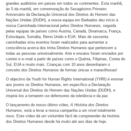
grandes auditórios em países em todos os continentes. Esta manhã,
às 5 da manhã, em comemoração do Sexagésimo Primeiro
Aniversário da Declaração Universal dos Direitos do Homem das
Nações Unidas (DUDH), a nossa equipa em Barbados deu início à
nossa Caminhada Internacional pelos Direitos Humanos, seguida
pelas equipas de países como Áustria, Canadá, Dinamarca, França,
Eslováquia, Somália, Reino Unido e EUA. Mais de sessenta
caminhadas e/ou eventos foram realizados para aumentar a
consciência acerca dos trinta Direitos Humanos que pertencem a
todas as pessoas universalmente. Arte e ensaios foram enviados por
correio e e–mail a partir de países como o Quénia, Filipinas, Coreia do
Sul, EUA e muito mais. Crianças com 10 anos desenharam o
conceito dos Direitos Humanos de formas únicas e maravilhosas!
O objectivo da Youth for Human Rights International (YHRI) é ensinar
aos jovens os Direitos Humanos, em específico a Declaração
Universal dos Direitos do Homem das Nações Unidas (DUDH), e
inspirá–los a tornarem–se defensores da tolerância e da paz.
O lançamento do nosso último vídeo,
A História dos Direitos
Humanos
, está a levar a nossa campanha a um nível totalmente
novo. Este vídeo dá um vislumbre fácil de compreender da história
dos Direitos Humanos desde há muito até aos dias de hoje.