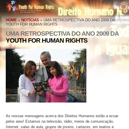
Sobre Nós
HOME
»
NOTÍCIAS
»
UMA RETROSPECTIVA DO ANO 2009 DA
O que são os Direitos Humanos
O que é a Youth for Human Rights?
YOUTH FOR HUMAN RIGHTS
Professores
UMA RETROSPECTIVA DO ANO 2009 DA
O Nosso Propósito
Direitos Humanos Definidos
YOUTH FOR HUMAN RIGHTS
Entre em Ação
História da Youth for Human Rights
Os Antecedentes dos Direitos Humanos
Bem–vindo
Vozes pelos Direitos Humanos
Staff Executivo
A Declaração Universal dos Direitos do
Detalhes do Pacote Educativo
Envolva–se
Homem
Notícias
Conselho Consultivo
Resultados de Professores
Petição
Defensores dos Direitos Humanos
Encomenda
Colaboradores da YHRI
Currículo dos Direitos Humanos
Filiações e Donativos
Organizações de Direitos Humanos
Contacto
Proclamações e Reconhecimentos
Programas do Professor
Grupos
Violações dos Direitos Humanos
Comendações
Implementação do Programa
Competições
As nossas mensagens acerca dos Direitos Humanos estão a ecoar
pelos ares! Estamos na televisão, rádio, meios de comunicação,
Internet, salas de aula, grupos de jovens, cartazes, em teatros e