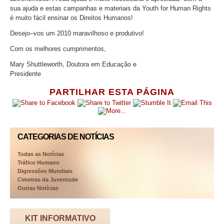
sua ajuda e estas campanhas e materiais da Youth for Human Rights
é muito fácil ensinar os Direitos Humanos!
Desejo–vos um 2010 maravilhoso e produtivo!
Com os melhores cumprimentos,
Mary Shuttleworth, Doutora em Educação e
Presidente
PARTILHAR ESTA PÁGINA
CATEGORIAS DE NOTÍCIAS
Todas as Notícias
Tráfico Humano
Digressões Mundiais
Cimeiras da Juventude
Outras Notícias
KIT INFORMATIVO