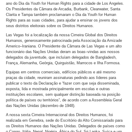
ano do Dia da Youth for Human Rights para a cidade de Los Angeles.
Os Presidentes da Câmara de Arcadia, Burbank, Clearwater, Santa
Clarita e Tampa também proclamaram o Dia da Youth for Human
Rights para as suas cidades, para ajudar a ensinar os jovens dos
seus distritos eleitorais sobre os Direitos Humanos.
Las Vegas foi a localização da nossa Cimeira Global dos Direitos
Humanos, generosamente patrocinada pela Associação da Amizade
Americo–Iraniana. O Presidente da Câmara de Las Vegas e um alto
funcionário das Nações Unidas deram as boas–vindas aos nossos
delegados da juventude, que incluíam delegados de Bangladesh,
França, Alemanha, Geórgia, Quirguistão, Marrocos e Ilha Formosa.
Equipas em centros comerciais, edifícios públicos e até mesmo
praças da cidade, reuniram assinaturas pedindo aos líderes para
publicar o texto da Declaração e “fazer com que seja disseminada,
exposta, lida e mostrada principalmente em escolas e outras
instituições escolares, sem qualquer distinção baseada na posição
política de países ou territórios”, de acordo com a Assembleia Geral
das Nações Unidas (dezembro de 1948).
A nossa sexta Cimeira Internacional dos Direitos Humanos, foi
realizada em Genebra, sede do Escritório do Alto Comissariado para
os Direitos Humanos das Nações Unidas. Delegados de países como
o Congo, Itália, Nepal, Nigéria, África do Sul, Sri Lanka, Suíça e um