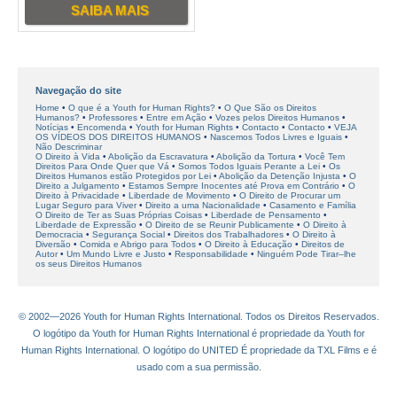
SAIBA MAIS
Navegação do site
Home
O que é a Youth for Human Rights?
O Que São os Direitos
Humanos?
Professores
Entre em Ação
Vozes pelos Direitos Humanos
Notícias
Encomenda
Youth for Human Rights
Contacto
Contacto
VEJA
OS VÍDEOS DOS DIREITOS HUMANOS
Nascemos Todos Livres e Iguais
Não Descriminar
O Direito à Vida
Abolição da Escravatura
Abolição da Tortura
Você Tem
Direitos Para Onde Quer que Vá
Somos Todos Iguais Perante a Lei
Os
Direitos Humanos estão Protegidos por Lei
Abolição da Detenção Injusta
O
Direito a Julgamento
Estamos Sempre Inocentes até Prova em Contrário
O
Direito à Privacidade
Liberdade de Movimento
O Direito de Procurar um
Lugar Seguro para Viver
Direito a uma Nacionalidade
Casamento e Família
O Direito de Ter as Suas Próprias Coisas
Liberdade de Pensamento
Liberdade de Expressão
O Direito de se Reunir Publicamente
O Direito à
Democracia
Segurança Social
Direitos dos Trabalhadores
O Direito à
Diversão
Comida e Abrigo para Todos
O Direito à Educação
Direitos de
Autor
Um Mundo Livre e Justo
Responsabilidade
Ninguém Pode Tirar–lhe
os seus Direitos Humanos
© 2002—2026 Youth for Human Rights International. Todos os Direitos Reservados.
O logótipo da Youth for Human Rights International é propriedade da Youth for
Human Rights International. O logótipo do UNITED É propriedade da TXL Films e é
usado com a sua permissão.