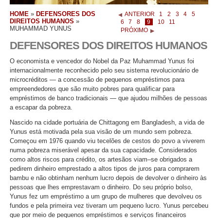
HOME
»
DEFENSORES DOS
ANTERIOR
1
2
3
4
5
DIREITOS HUMANOS
»
6
7
8
9
10
11
MUHAMMAD YUNUS
PRÓXIMO
DEFENSORES DOS DIREITOS HUMANOS
O economista e vencedor do Nobel da Paz Muhammad Yunus foi
internacionalmente reconhecido pelo seu sistema revolucionário de
microcréditos — a concessão de pequenos empréstimos para
empreendedores que são muito pobres para qualificar para
empréstimos de banco tradicionais — que ajudou milhões de pessoas
a escapar da pobreza.
Nascido na cidade portuária de Chittagong em Bangladesh, a vida de
Yunus está motivada pela sua visão de um mundo sem pobreza.
Começou em 1976 quando viu tecelões de cestos do povo a viverem
numa pobreza miserável apesar da sua capacidade. Considerados
como altos riscos para crédito, os artesãos viam–se obrigados a
pedirem dinheiro emprestado a altos tipos de juros para comprarem
bambu e não obtinham nenhum lucro depois de devolver o dinheiro às
pessoas que lhes emprestavam o dinheiro. Do seu próprio bolso,
Yunus fez um empréstimo a um grupo de mulheres que devolveu os
fundos e pela primeira vez tiveram um pequeno lucro. Yunus percebeu
que por meio de pequenos empréstimos e serviços financeiros