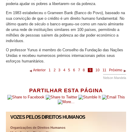
poderia ajudar os pobres a libertarem–se da pobreza.
Em 1983 estabeleceu o Grameen Bank (Banco do Povo), baseado na
sua convicção de que o crédito é um direito humano fundamental. No
último quarto de século o banco ergueu–se como um navio almirante
de uma rede de instituições similares em 100 países, permitindo a
milhões de pessoas saírem da pobreza ao dar poder económico a
indivíduos.
O professor Yunus é membro do Conselho da Fundação das Nações
Unidas e recebeu numerosos prémios internacionais pelos seus
esforços humanitários.
Anterior
1
2
3
4
5
6
7
8
9
10
11
Próximo
Nelson Mandela
PARTILHAR ESTA PÁGINA
VOZES PELOS DIREITOS HUMANOS
Organizações de Direitos Humanos