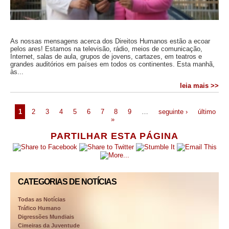
As nossas mensagens acerca dos Direitos Humanos estão a ecoar
pelos ares! Estamos na televisão, rádio, meios de comunicação,
Internet, salas de aula, grupos de jovens, cartazes, em teatros e
grandes auditórios em países em todos os continentes. Esta manhã,
às...
leia mais >>
1
2
3
4
5
6
7
8
9
…
seguinte ›
último
»
PARTILHAR ESTA PÁGINA
CATEGORIAS DE NOTÍCIAS
Todas as Notícias
Tráfico Humano
Digressões Mundiais
Cimeiras da Juventude