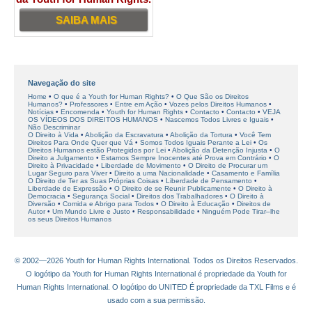
SAIBA MAIS
Navegação do site
Home
O que é a Youth for Human Rights?
O Que São os Direitos
Humanos?
Professores
Entre em Ação
Vozes pelos Direitos Humanos
Notícias
Encomenda
Youth for Human Rights
Contacto
Contacto
VEJA
OS VÍDEOS DOS DIREITOS HUMANOS
Nascemos Todos Livres e Iguais
Não Descriminar
O Direito à Vida
Abolição da Escravatura
Abolição da Tortura
Você Tem
Direitos Para Onde Quer que Vá
Somos Todos Iguais Perante a Lei
Os
Direitos Humanos estão Protegidos por Lei
Abolição da Detenção Injusta
O
Direito a Julgamento
Estamos Sempre Inocentes até Prova em Contrário
O
Direito à Privacidade
Liberdade de Movimento
O Direito de Procurar um
Lugar Seguro para Viver
Direito a uma Nacionalidade
Casamento e Família
O Direito de Ter as Suas Próprias Coisas
Liberdade de Pensamento
Liberdade de Expressão
O Direito de se Reunir Publicamente
O Direito à
Democracia
Segurança Social
Direitos dos Trabalhadores
O Direito à
Diversão
Comida e Abrigo para Todos
O Direito à Educação
Direitos de
Autor
Um Mundo Livre e Justo
Responsabilidade
Ninguém Pode Tirar–lhe
os seus Direitos Humanos
© 2002—2026 Youth for Human Rights International. Todos os Direitos Reservados.
O logótipo da Youth for Human Rights International é propriedade da Youth for
Human Rights International. O logótipo do UNITED É propriedade da TXL Films e é
usado com a sua permissão.