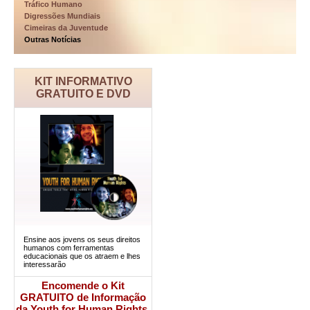
Tráfico Humano
Digressões Mundiais
Cimeiras da Juventude
Outras Notícias
KIT INFORMATIVO
GRATUITO E DVD
Ensine aos jovens os seus direitos
humanos com ferramentas
educacionais que os atraem e lhes
interessarão
Encomende o Kit
GRATUITO de Informação
da Youth for Human Rights.