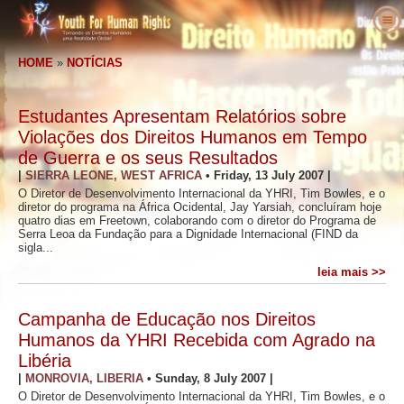
Sobre Nós
HOME
»
NOTÍCIAS
O que são os Direitos Humanos
O que é a Youth for Human Rights?
Professores
O Nosso Propósito
Direitos Humanos Definidos
Estudantes Apresentam Relatórios sobre
Entre em Ação
História da Youth for Human Rights
Os Antecedentes dos Direitos Humanos
Bem–vindo
Violações dos Direitos Humanos em Tempo
de Guerra e os seus Resultados
Vozes pelos Direitos Humanos
Staff Executivo
A Declaração Universal dos Direitos do
Detalhes do Pacote Educativo
Envolva–se
|
SIERRA LEONE, WEST AFRICA
•
Friday, 13 July 2007
|
Homem
Notícias
Conselho Consultivo
Resultados de Professores
Petição
Defensores dos Direitos Humanos
O Diretor de Desenvolvimento Internacional da YHRI, Tim Bowles, e o
diretor do programa na África Ocidental, Jay Yarsiah, concluíram hoje
Encomenda
quatro dias em Freetown, colaborando com o diretor do Programa de
Colaboradores da YHRI
Currículo dos Direitos Humanos
Filiações e Donativos
Organizações de Direitos Humanos
Serra Leoa da Fundação para a Dignidade Internacional (FIND da
sigla...
Contacto
Proclamações e Reconhecimentos
Programas do Professor
Grupos
Violações dos Direitos Humanos
leia mais >>
Comendações
Implementação do Programa
Competições
Campanha de Educação nos Direitos
Humanos da YHRI Recebida com Agrado na
Libéria
|
MONROVIA, LIBERIA
•
Sunday, 8 July 2007
|
O Diretor de Desenvolvimento Internacional da YHRI, Tim Bowles, e o