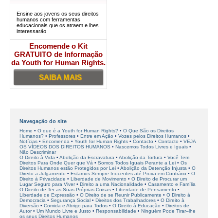
Ensine aos jovens os seus direitos
humanos com ferramentas
educacionais que os atraem e lhes
interessarão
Encomende o Kit
GRATUITO de Informação
da Youth for Human Rights.
SAIBA MAIS
Navegação do site
Home
O que é a Youth for Human Rights?
O Que São os Direitos
Humanos?
Professores
Entre em Ação
Vozes pelos Direitos Humanos
Notícias
Encomenda
Youth for Human Rights
Contacto
Contacto
VEJA
OS VÍDEOS DOS DIREITOS HUMANOS
Nascemos Todos Livres e Iguais
Não Descriminar
O Direito à Vida
Abolição da Escravatura
Abolição da Tortura
Você Tem
Direitos Para Onde Quer que Vá
Somos Todos Iguais Perante a Lei
Os
Direitos Humanos estão Protegidos por Lei
Abolição da Detenção Injusta
O
Direito a Julgamento
Estamos Sempre Inocentes até Prova em Contrário
O
Direito à Privacidade
Liberdade de Movimento
O Direito de Procurar um
Lugar Seguro para Viver
Direito a uma Nacionalidade
Casamento e Família
O Direito de Ter as Suas Próprias Coisas
Liberdade de Pensamento
Liberdade de Expressão
O Direito de se Reunir Publicamente
O Direito à
Democracia
Segurança Social
Direitos dos Trabalhadores
O Direito à
Diversão
Comida e Abrigo para Todos
O Direito à Educação
Direitos de
Autor
Um Mundo Livre e Justo
Responsabilidade
Ninguém Pode Tirar–lhe
os seus Direitos Humanos