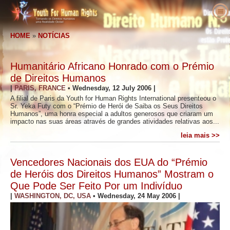
Sobre Nós
HOME
»
NOTÍCIAS
O que são os Direitos Humanos
O que é a Youth for Human Rights?
Professores
O Nosso Propósito
Direitos Humanos Definidos
Humanitário Africano Honrado com o Prémio
Entre em Ação
História da Youth for Human Rights
Os Antecedentes dos Direitos Humanos
Bem–vindo
de Direitos Humanos
|
PARIS, FRANCE
•
Wednesday, 12 July 2006
|
Vozes pelos Direitos Humanos
Staff Executivo
A Declaração Universal dos Direitos do
Detalhes do Pacote Educativo
Envolva–se
A filial de Paris da Youth for Human Rights International presenteou o
Homem
Sr. Yeka Futy com o “Prémio de Herói de Saiba os Seus Direitos
Notícias
Conselho Consultivo
Resultados de Professores
Petição
Defensores dos Direitos Humanos
Humanos”, uma honra especial a adultos generosos que criaram um
impacto nas suas áreas através de grandes atividades relativas aos...
Encomenda
Colaboradores da YHRI
Currículo dos Direitos Humanos
Filiações e Donativos
Organizações de Direitos Humanos
leia mais >>
Contacto
Proclamações e Reconhecimentos
Programas do Professor
Grupos
Violações dos Direitos Humanos
Comendações
Implementação do Programa
Competições
Vencedores Nacionais dos EUA do “Prémio
de Heróis dos Direitos Humanos” Mostram o
Que Pode Ser Feito Por um Indivíduo
|
WASHINGTON, DC, USA
•
Wednesday, 24 May 2006
|