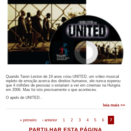
Quando Taron Lexton de 19 anos criou UNITED, um vídeo musical
repleto de emoção acerca dos direitos humanos, ele nunca esperou
que 4 milhões de pessoas o estariam a ver em cinemas na Hungria
em 2006. Mas foi isto precisamente o que aconteceu.
O apelo de UNITED...
leia mais >>
« primeiro
‹ anterior
1
2
3
4
5
6
7
PARTILHAR ESTA PÁGINA